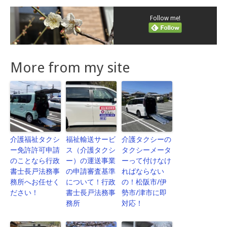
Follow me!
More from my site
介護福祉タクシ
福祉輸送サービ
介護タクシーの
ー免許許可申請
ス（介護タクシ
タクシーメータ
のことなら行政
ー）の運送事業
ーって付けなけ
書士長戸法務事
の申請審査基準
ればならない
務所へお任せく
について！行政
の！松阪市/伊
ださい！
書士長戸法務事
勢市/津市に即
務所
対応！