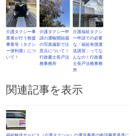
介護タクシー事
介護タクシー申
介護福祉タクシ
業者が行う救援
請の運輸開始届
ー申請での必要
事業等（タクシ
の写真撮影で注
な「福祉有償運
ー便利屋）につ
意点について！
送講習」ってな
いて！
行政書士長戸法
んなの！行政書
務事務所
士長戸法務事務
所
関連記事を表示
福祉輸送サービス（介護タクシー）の運送事業の申請審査基準に