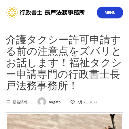
Skip
to
MENU
content
介護タクシー許可申請す
る前の注意点をズバリと
お話します！福祉タクシ
ー申請専門の行政書士長
戸法務事務所！
新着情報
nagato
2月 23, 2023