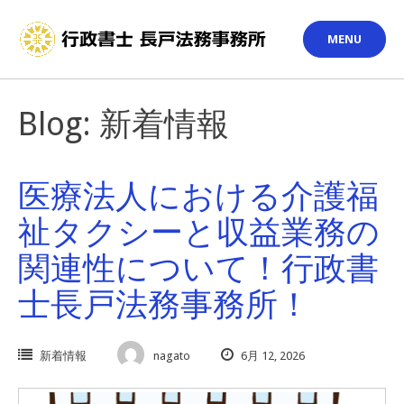
Skip
to
MENU
content
Blog: 新着情報
医療法人における介護福
祉タクシーと収益業務の
関連性について！行政書
士長戸法務事務所！
新着情報
nagato
6月 12, 2026