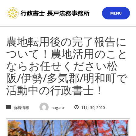
Skip
to
MENU
content
農地転用後の完了報告に
ついて！農地活用のこと
ならお任せください松
阪/伊勢/多気郡/明和町で
活動中の行政書士！
新着情報
nagato
11月 30, 2020