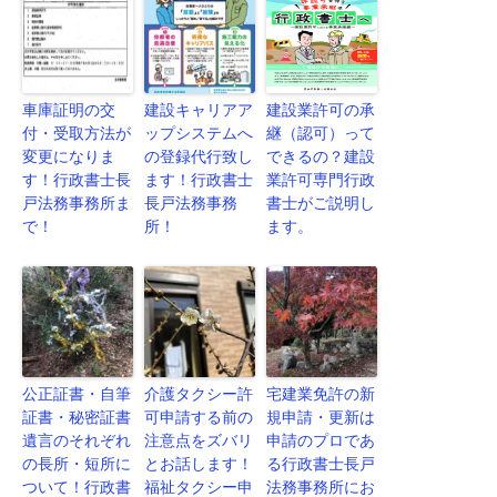
車庫証明の交
建設キャリアア
建設業許可の承
付・受取方法が
ップシステムへ
継（認可）って
変更になりま
の登録代行致し
できるの？建設
す！行政書士長
ます！行政書士
業許可専門行政
戸法務事務所ま
長戸法務事務
書士がご説明し
で！
所！
ます。
公正証書・自筆
介護タクシー許
宅建業免許の新
証書・秘密証書
可申請する前の
規申請・更新は
遺言のそれぞれ
注意点をズバリ
申請のプロであ
の長所・短所に
とお話します！
る行政書士長戸
ついて！行政書
福祉タクシー申
法務事務所にお