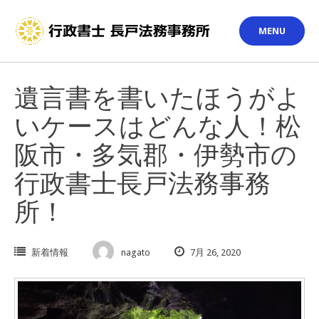
Skip
to
MENU
content
遺言書を書いたほうがよ
いケースはどんな人！松
阪市・多気郡・伊勢市の
行政書士長戸法務事務
所！
新着情報
nagato
7月 26, 2020