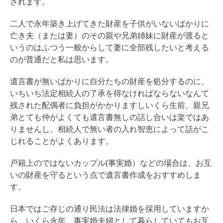
されます。
二人で永年築き上げてきた財産を子供がいないばかりに
亡き夫（または妻）のその親や兄弟姉妹に財産が渡ると
いうのはふつう一般からして妻に全部残したいと考える
のが普通だと私は思います。
遺言書が無いばかりに自分たちの財産を処分するのに、
いちいち法定相続人の了承を得なければならないなんて
残された配偶者に負担がかかりますしいくら生前、親兄
弟とても仲がよくても遺言書無しの話し合いは楽ではあ
りませんし、相続人で無い者の入れ智恵によって話がこ
じれることがよくあります。
戸籍上のではないカップル(事実婚）などの場合は、お互
いの財産を守るという点で遺言書作成をおすすめしま
す。
日本ではご存じの通り民法は法律婚を採用していますか
ら、いくら永年、事実婚夫婦として暮らしていてもお互