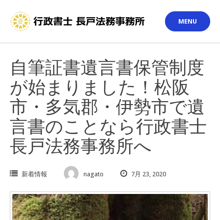
Skip
to
MENU
content
自筆証書遺言書保管制度
が始まりました！松阪
市・多気郡・伊勢市で遺
言書のことなら行政書士
長戸法務事務所へ
新着情報
nagato
7月 23, 2020