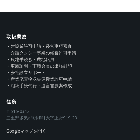
取扱業務
・建設業許可申請・経営事項審査
・介護タクシー事業の経営許可申請
・農地手続き・農地転用
・車庫証明・丁種会員の出張封印
・会社設立サポート
・産業廃棄物収集運搬業許可申請
・相続手続代行・遺言書原案作成
住所
〒515-0312
三重県多気郡明和町大字上野919-23
Googleマップを開く