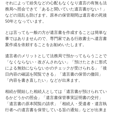
それによって紛失などの心配もなくなり遺言の有無も法
務局へ照会できて「あると聞いていた遺言書がない！」
などの混乱も防げます。原本の保管期間は遺言者の死後
50年となっています。
とは言っても一般の方が遺言書を作成することは簡単な
事ではありませんので、専門家である行政書士へ遺言書
案作成を依頼することをお勧めいたします。
遺言者のメリットとして法務局で預かってもらうことで
「なくならない・改ざんされない」「預けたときに形式
による無効にならないかのチェックが受けられる」「後
日内容の確認を閲覧できる」「遺言書の保管の撤回」
「内容を書き直したい」などが出来ます。
相続が開始した相続人としては「遺言書が預けられてい
るかどうかの照会」「遺言書保管事実証明書の交付」
「遺言書の原本閲覧の請求」「相続人・受遺者・遺言執
行者への遺言書を保管している旨の通知」などが出来ま