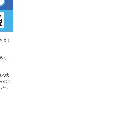
きませ
あり、
加入状
みのこ
した。