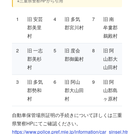
※三重県警察HPから引用
1
旧 安芸
4
旧 多気
7
旧 南
郡美里
郡宮川村
牟婁郡
村
鵜殿村
2
旧 一志
5
旧 度会
8
旧 阿
郡美杉
郡御薗村
山郡大
村
山田村
3
旧 多気
6
旧 阿山
9
旧 阿
郡勢和
郡大山田
山郡島
村
村
ヶ原村
自動車保管場所証明の手続きについて詳しくは三重
県警察HPにてご確認ください。
https://www.police.pref.mie.jp/information/car_sinsei.html