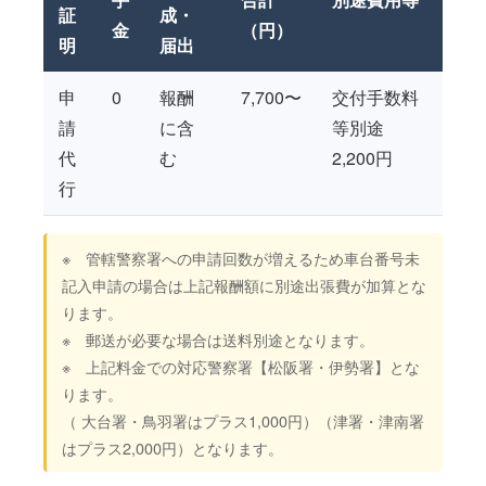
証
成・
金
（円）
明
届出
申
0
報酬
7,700〜
交付手数料
請
に含
等別途
代
む
2,200円
行
※ 管轄警察署への申請回数が増えるため車台番号未
記入申請の場合は上記報酬額に別途出張費が加算とな
ります。
※ 郵送が必要な場合は送料別途となります。
※ 上記料金での対応警察署【松阪署・伊勢署】とな
ります。
（ 大台署・鳥羽署はプラス1,000円）（津署・津南署
はプラス2,000円）となります。