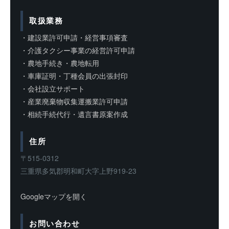
取扱業務
・建設業許可申請・経営事項審査
・介護タクシー事業の経営許可申請
・農地手続き・農地転用
・車庫証明・丁種会員の出張封印
・会社設立サポート
・産業廃棄物収集運搬業許可申請
・相続手続代行・遺言書原案作成
住所
〒515-0312
三重県多気郡明和町大字上野919-23
Googleマップを開く
お問い合わせ