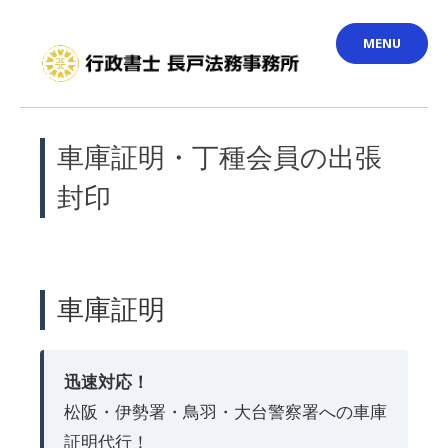
Skip
MENU
to
content
車庫証明・丁種会員の出張
封印
車庫証明
迅速対応！
松阪・伊勢署・鳥羽・大台警察署への車庫
証明代行！