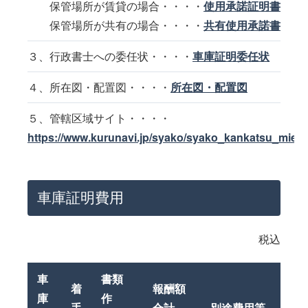
保管場所が賃貸の場合・・・・
使用承諾証明書
保管場所が共有の場合・・・・
共有使用承諾書
３、行政書士への委任状・・・・
車庫証明委任状
４、所在図・配置図・・・・
所在図・配置図
５、管轄区域サイト・・・・
https://www.kurunavi.jp/syako/syako_kankatsu_mie.h
車庫証明費用
税込
車
書類
着
報酬額
庫
作
手
合計
別途費用等