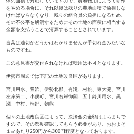
体の面積で対応していますので、農地転用によって耕作
をやめる場合に、それ以後は残りの農地面積で負担しな
ければならなくなり、残りの組合員の負担になるため、
その不公平を解消するためにその土地の面積に相当する
金額を支払うことで清算することとされています。
言葉は適切かどうかはわかりませんが手切れ金みたいな
ものですね。
この意見書が交付されなければ転用は不可となります。
伊勢市周辺では下記の土地改良区があります。
宮川用水、豊浜、伊勢北部、有滝、村松、東大淀、宮川
左岸第二、小俣町、宮川右岸御薗、五十鈴川用水、黒
瀬、中村、楠部、朝熊
個々の土地改良区によって、決済金の金額はまちまちで
すので、その都度確認してもらう必要があり、おおよそ
１㎡あたり250円から300円程度となっております。