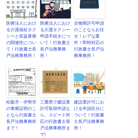
医療法人におけ
医療法人におけ
古物商許可申請
る介護福祉タク
る介護タクシー
のことならお任
シーと収益業務
申請手続きにつ
せ！レアな案
の関連性につい
いて！行政書士
件！即時対応の
て！行政書士長
長戸法務事務
行政書士長戸法
戸法務事務所！
所！
務事務所！
松阪市・伊勢市
三重県で建設業
建設業許可にお
の車庫証明のこ
許可取得申請な
ける申請区分に
となら行政書士
ら、スピード対
ついて！行政書
長戸法務事務所
応の行政書士長
士長戸法務事務
まで！
戸法務事務所ま
所！
で!