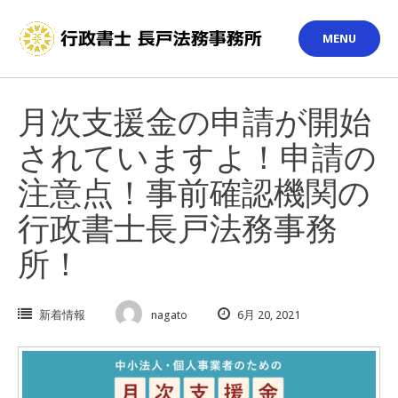
Skip
to
MENU
content
月次支援金の申請が開始
されていますよ！申請の
注意点！事前確認機関の
行政書士長戸法務事務
所！
新着情報
nagato
6月 20, 2021