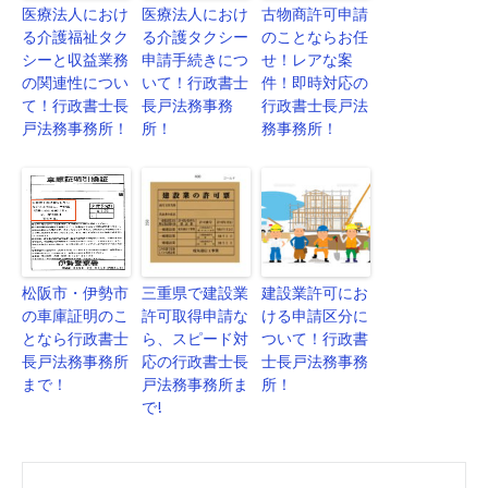
医療法人におけ
医療法人におけ
古物商許可申請
る介護福祉タク
る介護タクシー
のことならお任
シーと収益業務
申請手続きにつ
せ！レアな案
の関連性につい
いて！行政書士
件！即時対応の
て！行政書士長
長戸法務事務
行政書士長戸法
戸法務事務所！
所！
務事務所！
松阪市・伊勢市
三重県で建設業
建設業許可にお
の車庫証明のこ
許可取得申請な
ける申請区分に
となら行政書士
ら、スピード対
ついて！行政書
長戸法務事務所
応の行政書士長
士長戸法務事務
まで！
戸法務事務所ま
所！
で!
Post