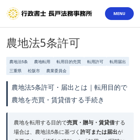
Skip
to
MENU
content
農地法5条許可
農地法5条
農地転用
転用目的売買
転用許可
転用届出
三重県
松阪市
農業委員会
農地法5条許可・届出とは｜転用目的で
農地を売買・賃貸借する手続き
農地を転用する目的で
売買・贈与・賃貸借
する
場合は、農地法5条に基づく
許可または届出
が