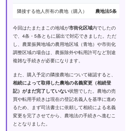
隣接する他人所有の農地（購入）
農地法5条
権
今回はたまたまこの地域が
市街化区域
内でしたの
で、4条・5条ともに届出で対応できました。ただ
し、農業振興地域の農用地区域（青地）や市街化
調整区域の場合は、農振除外や転用許可など別途
複雑な手続きが必要になります。
また、購入予定の隣接農地について確認すると、
相続によって取得した農地の名義変更（相続登
記）がまだ完了していない
状態でした。農地の売
買や転用手続きは現在の登記名義人を基準に進め
るため、まず司法書士に依頼して相続による名義
変更を完了させてから、農地法の手続きへ進むこ
ととなりました。