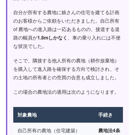
自分が所有する農地に娘さんの住宅を建てる計画
のお客様からご依頼をいただきました。自己所有
of 農地への進入路は一応あるものの、接道する道
路の幅員が
1.8mしかなく
、車の乗り入れには不便
な状況でした。
そこで、隣接する他人所有の農地（耕作放棄地）
を購入して進入路を確保する方向で検討され、そ
の土地の所有者との売買の合意も成立しました。
この場合の農地法の適用は次のようになります。
対象農地
手続き
内
自己所有の農地（住宅建築）
農地法4条
所