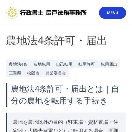
Skip
to
MENU
content
農地法4条許可・届出
農地法4条
農地転用
自己転用
転用許可
転用届出
三重県
松阪市
農業委員会
農地法4条許可・届出とは｜自
分の農地を転用する手続き
農地を農地以外の目的（駐車場・資材置場・住
宅地・太陽光発電など）に転用する場合、原則