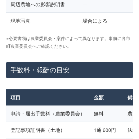
周辺農地への影響説明書
—
現地写真
場合による
※必要書類は農業委員会・案件によって異なります。事前に各市
町農業委員会へご確認ください。
手数料・報酬の目安
項目
金額
備考
申請・届出手数料（農業委員会）
無料
農地
登記事項証明書（土地）
1通 600円
法務