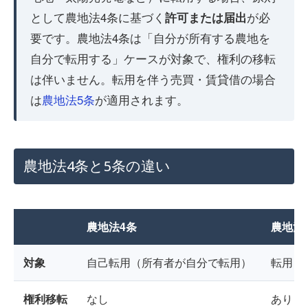
として農地法4条に基づく
許可または届出
が必
要です。農地法4条は「自分が所有する農地を
自分で転用する」ケースが対象で、権利の移転
は伴いません。転用を伴う売買・賃貸借の場合
は
農地法5条
が適用されます。
農地法4条と5条の違い
農地法4条
農地法
対象
自己転用（所有者が自分で転用）
転用目
権利移転
なし
あり（