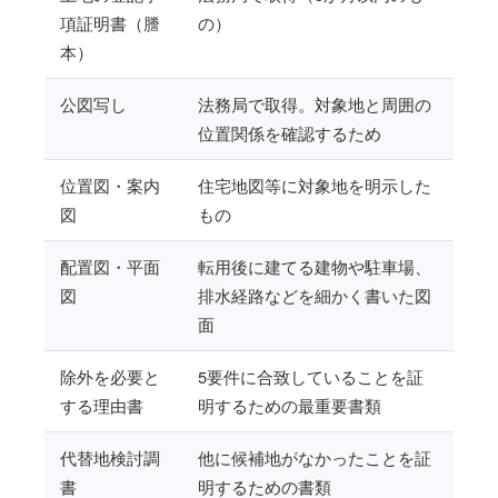
項証明書（謄
の）
本）
公図写し
法務局で取得。対象地と周囲の
位置関係を確認するため
位置図・案内
住宅地図等に対象地を明示した
図
もの
配置図・平面
転用後に建てる建物や駐車場、
図
排水経路などを細かく書いた図
面
除外を必要と
5要件に合致していることを証
する理由書
明するための最重要書類
代替地検討調
他に候補地がなかったことを証
書
明するための書類