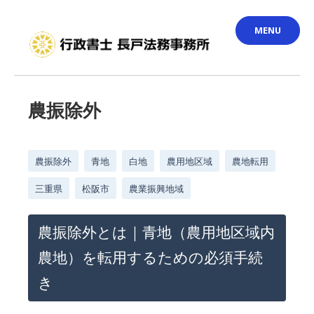
Skip
MENU
to
content
農振除外
農振除外
青地
白地
農用地区域
農地転用
三重県
松阪市
農業振興地域
農振除外とは｜青地（農用地区域内
農地）を転用するための必須手続
き