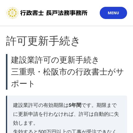
Skip
to
MENU
content
許可更新手続き
建設業許可の更新手続き
三重県・松阪市の行政書士がサ
ポート
建設業許可の有効期限は
5年間
です。期限まで
に更新申請を行わなければ、許可は自動的に失
効します。
失効すると500万円以上の工事が受注できなく