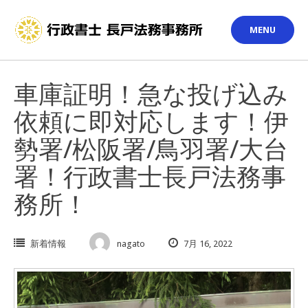
Skip
to
MENU
content
車庫証明！急な投げ込み
依頼に即対応します！伊
勢署/松阪署/鳥羽署/大台
署！行政書士長戸法務事
務所！
新着情報
nagato
7月 16, 2022