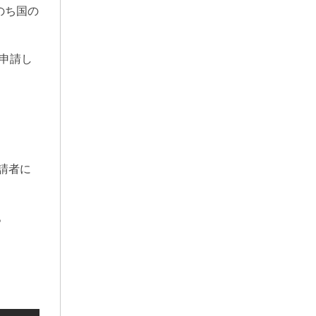
のち国の
申請し
請者に
。