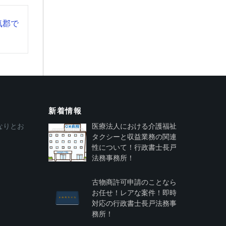
気郡で
新着情報
なりとお
医療法人における介護福祉
タクシーと収益業務の関連
性について！行政書士長戸
法務事務所！
古物商許可申請のことなら
お任せ！レアな案件！即時
対応の行政書士長戸法務事
務所！