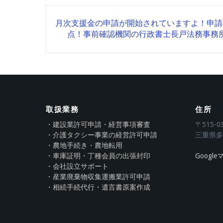
Post
月次支援金の申請が開始されていますよ！申請
navigation
点！事前確認機関の行政書士長戸法務事務
取扱業務
住所
・建設業許可申請・経営事項審査
〒515-0
・介護タクシー事業の経営許可申請
三重県多
・農地手続き・農地転用
・車庫証明・丁種会員の出張封印
Googl
・会社設立サポート
・産業廃棄物収集運搬業許可申請
・相続手続代行・遺言書原案作成