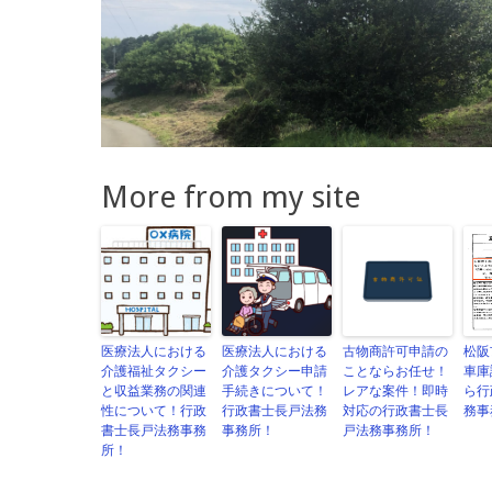
More from my site
医療法人における
医療法人における
古物商許可申請の
松阪
介護福祉タクシー
介護タクシー申請
ことならお任せ！
車庫
と収益業務の関連
手続きについて！
レアな案件！即時
ら行
性について！行政
行政書士長戸法務
対応の行政書士長
務事
書士長戸法務事務
事務所！
戸法務事務所！
所！