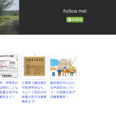
Follow me!
市・伊勢市の
三重県で建設業許
建設業許可におけ
証明のことな
可取得申請なら、
る申請区分につい
政書士長戸法
スピード対応の行
て！行政書士長戸
務所まで！
政書士長戸法務事
法務事務所！
務所まで!