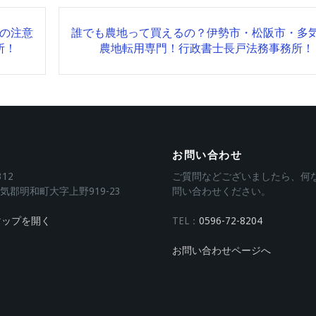
の注意
誰でも農地って買えるの？伊勢市・松阪市・多
所！
農地転用専門！行政書士長戸法務事務所！
お問い合わせ
312
ご質問などございましたら、何
気郡明和町大字上野919-23
問い合わせください。
eマップを開く
TEL：
0596-72-8204
お問い合わせページへ