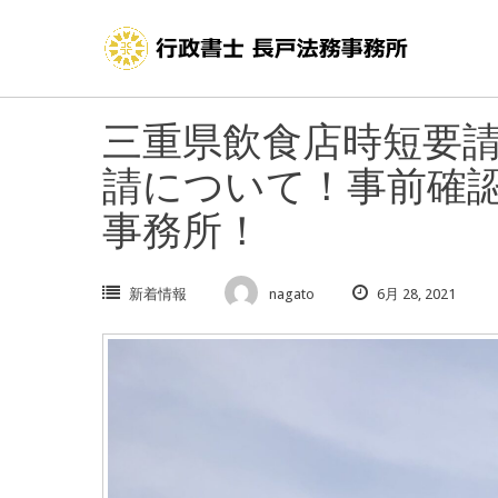
Skip
to
content
三重県飲食店時短要
請について！事前確
事務所！
新着情報
nagato
6月 28, 2021